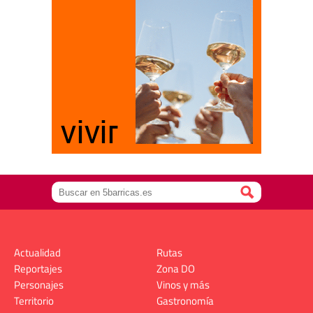
Actualidad
Rutas
Reportajes
Zona DO
Personajes
Vinos y más
Territorio
Gastronomía