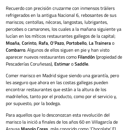
Recuerdo con precisión cruzarme con inmensos tráilers
refrigerados en la antigua Nacional 6, rebosantes de sus
mariscos; centollas, nécoras, langostas, lubrigantes,
percebes o camarones, los cuales a la mañana siguiente ya
lucían en los míticos restaurantes gallegos de la capital;
Moaña
,
Corinto
,
Rafa
,
O’Pazo
,
Portobello
,
La Trainera
o
Combarro
. Algunos de ellos siguen en pie y han visto
aparecer nuevos restaurantes como
Filandón
(propiedad de
Pescaderías Coruñesas),
Estimar
o
Saddle
.
Comer marisco en Madrid sigue siendo una garantía, pero
les aseguro que ahora en las costas gallegas pueden
encontrar restaurantes que están a la altura de los
madrileños, tanto por el producto, como por el servicio y,
por supuesto, por la bodega.
Para aquellos que lo desconozcan esta revolución del
marisco la inició a finales de los años 60 en Villagarcía de
Arousa
Manolo Cores
, más conocido como ‘Chocolate’. El