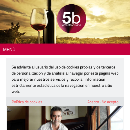
MENÚ
Inicio
>
Blogs
> De paseo por los grandes marisqueros gallegos
Se advierte al usuario del uso de cookies propias y de terceros
De paseo por los grandes
de personalización y de análisis al navegar por esta página web
marisqueros gallegos
para mejorar nuestros servicios y recopilar información
estrictamente estadística de la navegación en nuestro sitio
web.
25 marzo, 2021
Política de cookies
Acepto
·
No acepto