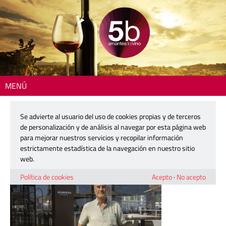
MENÚ
Inicio
> curso-dop-alicante-17
Se advierte al usuario del uso de cookies propias y de terceros
curso-dop-alicante-17
de personalización y de análisis al navegar por esta página web
para mejorar nuestros servicios y recopilar información
estrictamente estadística de la navegación en nuestro sitio
10 octubre, 2023
web.
Política de cookies
Acepto
·
No acepto