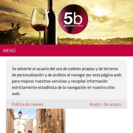
MENÚ
Inicio
> 260114-guia-covinyas-02
Se advierte al usuario del uso de cookies propias y de terceros
260114-guia-covinyas-02
de personalización y de análisis al navegar por esta página web
para mejorar nuestros servicios y recopilar información
estrictamente estadística de la navegación en nuestro sitio
14 enero, 2026
web.
Política de cookies
Acepto
·
No acepto