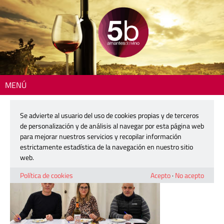
MENÚ
Inicio
> 250414-ruta-tapa-almazora-02
Se advierte al usuario del uso de cookies propias y de terceros
250414-ruta-tapa-almazora-02
de personalización y de análisis al navegar por esta página web
para mejorar nuestros servicios y recopilar información
estrictamente estadística de la navegación en nuestro sitio
14 abril, 2025
web.
Política de cookies
Acepto
·
No acepto