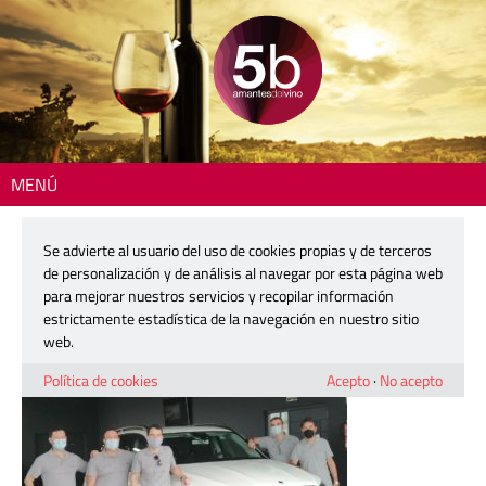
MENÚ
Inicio
> WhatsApp Image 2021-09-30 at 09.44.06
Se advierte al usuario del uso de cookies propias y de terceros
WhatsApp Image 2021-09-30 at
de personalización y de análisis al navegar por esta página web
09.44.06
para mejorar nuestros servicios y recopilar información
estrictamente estadística de la navegación en nuestro sitio
web.
1 octubre, 2021
Política de cookies
Acepto
·
No acepto