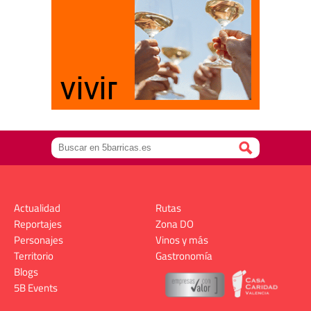
Actualidad
Rutas
Reportajes
Zona DO
Personajes
Vinos y más
Territorio
Gastronomía
Blogs
5B Events