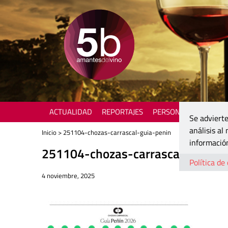
ACTUALIDAD
REPORTAJES
PERSONAJES
ENOTU
Se advierte
análisis al
Inicio
> 251104-chozas-carrascal-guia-penin
información
251104-chozas-carrascal-guia-p
Política de
4 noviembre, 2025