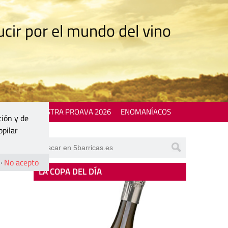
cir por el mundo del vino
 EVENTS
MOSTRA PROAVA 2026
ENOMANÍACOS
ción y de
opilar
·
No acepto
LA COPA DEL DÍA