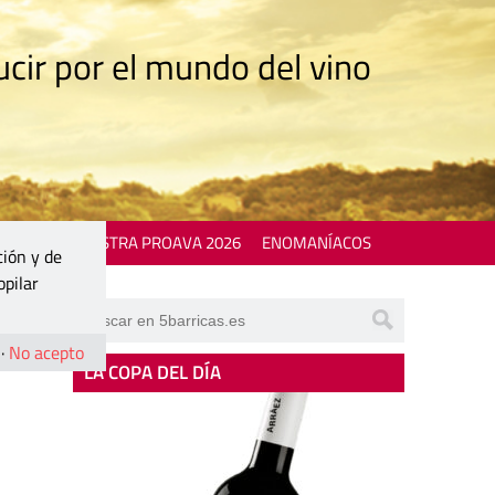
cir por el mundo del vino
 EVENTS
MOSTRA PROAVA 2026
ENOMANÍACOS
ción y de
opilar
·
No acepto
LA COPA DEL DÍA