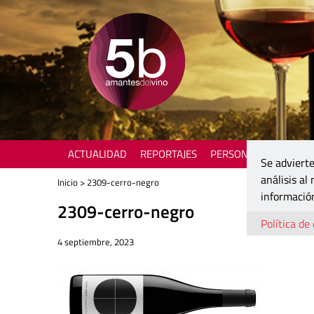
ACTUALIDAD
REPORTAJES
PERSONAJES
ENOTU
Se advierte
análisis al
Inicio
> 2309-cerro-negro
información
2309-cerro-negro
Política de
4 septiembre, 2023