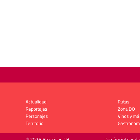
Actualidad
Rutas
Reportajes
Zona DO
Personajes
Vinos y má
Territorio
Gastronom
© 2026 5barricas CB
Diseño: integral