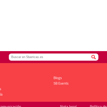
Blogs
5B Events
s
ía
 comunicación
Nota legal
Política de