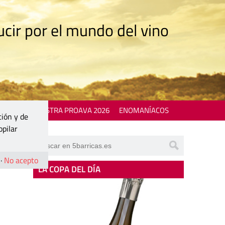
cir por el mundo del vino
 EVENTS
MOSTRA PROAVA 2026
ENOMANÍACOS
ción y de
opilar
·
No acepto
LA COPA DEL DÍA