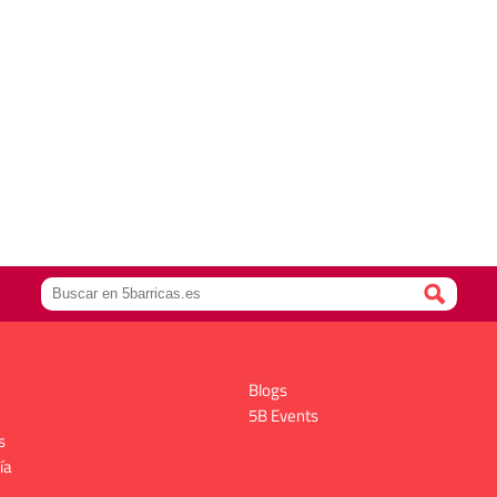
Blogs
5B Events
s
ía