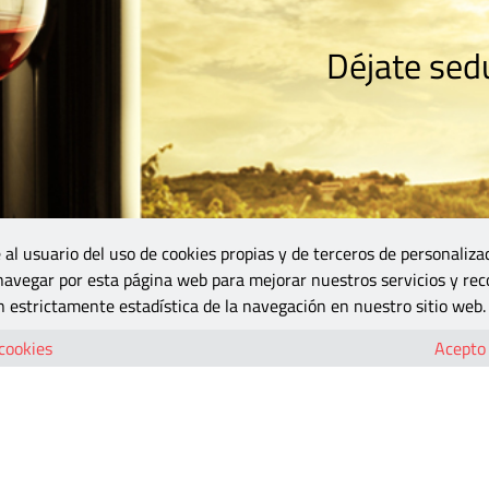
Déjate sedu
RISMO
ZONA DO
VINOS Y MÁS
GASTRONOMÍA
BLOGS
5B
 al usuario del uso de cookies propias y de terceros de personaliza
 navegar por esta página web para mejorar nuestros servicios y rec
 estrictamente estadística de la navegación en nuestro sitio web.
andia-04
 cookies
Acepto