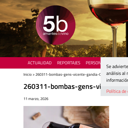
ACTUALIDAD
REPORTAJES
PERSONAJES
ENOTU
Se advierte
análisis al
Inicio
> 260311-bombas-gens-vicente-gandia-04
información
260311-bombas-gens-vicente-g
Política de
11 marzo, 2026