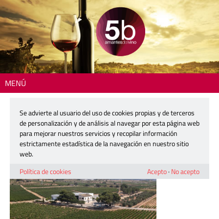
MENÚ
Inicio
> 260107-bodegas-hispano-suizas
Se advierte al usuario del uso de cookies propias y de terceros
260107-bodegas-hispano-suizas
de personalización y de análisis al navegar por esta página web
para mejorar nuestros servicios y recopilar información
estrictamente estadística de la navegación en nuestro sitio
7 enero, 2026
web.
Política de cookies
Acepto
·
No acepto