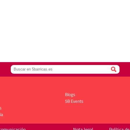
Blogs
5B Events
s
ía
 comunicación
Nota legal
Política de