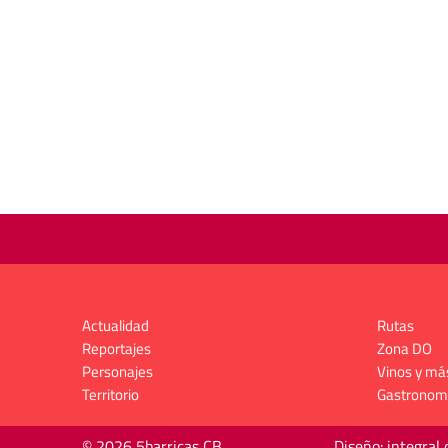
Actualidad
Rutas
Reportajes
Zona DO
Personajes
Vinos y má
Territorio
Gastronom
© 2026 5barricas CB
Diseño: integral