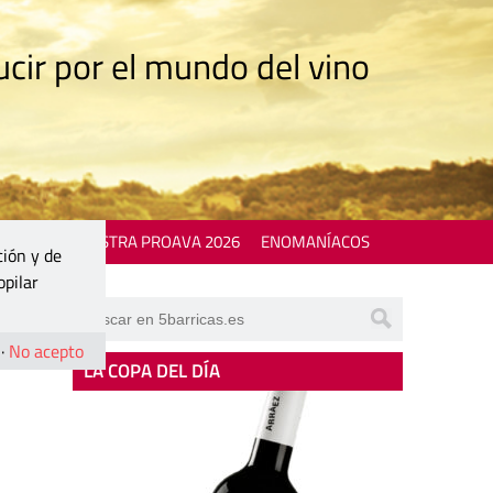
cir por el mundo del vino
 EVENTS
MOSTRA PROAVA 2026
ENOMANÍACOS
ción y de
opilar
·
No acepto
LA COPA DEL DÍA