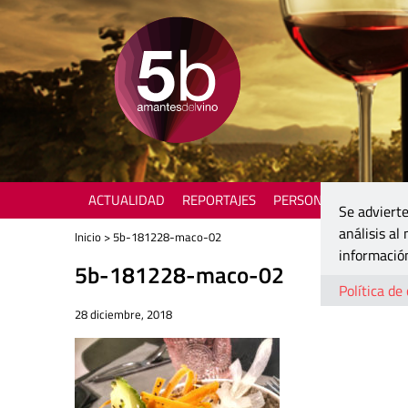
ACTUALIDAD
REPORTAJES
PERSONAJES
ENOTU
Se advierte
análisis al
Inicio
> 5b-181228-maco-02
información
5b-181228-maco-02
Política de
28 diciembre, 2018