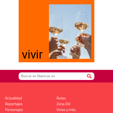
Actualidad
Rutas
Reportajes
Zona DO
Personajes
Vinos y más