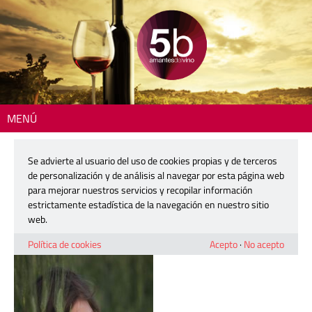
MENÚ
Inicio
> WhatsApp Image 2024-06-05 at 11.17.02
Se advierte al usuario del uso de cookies propias y de terceros
WhatsApp Image 2024-06-05 at
de personalización y de análisis al navegar por esta página web
11.17.02
para mejorar nuestros servicios y recopilar información
estrictamente estadística de la navegación en nuestro sitio
web.
6 junio, 2024
Política de cookies
Acepto
·
No acepto