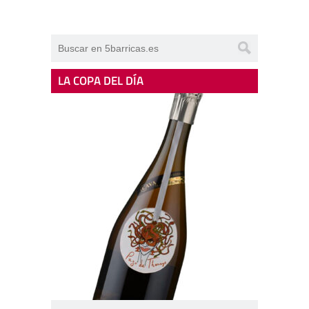
LA COPA DEL DÍA