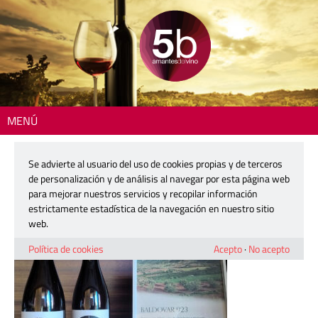
MENÚ
Inicio
> 260527-casino-baldovar-03
Se advierte al usuario del uso de cookies propias y de terceros
260527-casino-baldovar-03
de personalización y de análisis al navegar por esta página web
para mejorar nuestros servicios y recopilar información
estrictamente estadística de la navegación en nuestro sitio
27 mayo, 2026
web.
Política de cookies
Acepto
·
No acepto