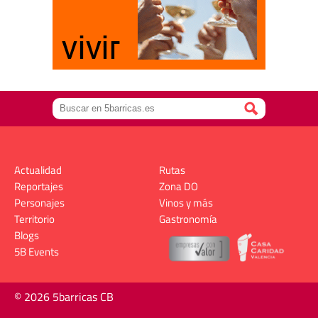
Actualidad
Rutas
Reportajes
Zona DO
Personajes
Vinos y más
Territorio
Gastronomía
Blogs
5B Events
© 2026 5barricas CB