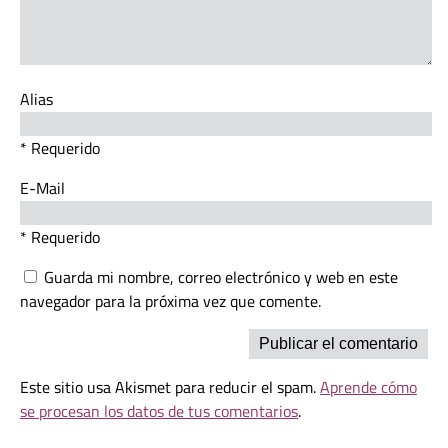
Alias
* Requerido
E-Mail
* Requerido
Guarda mi nombre, correo electrónico y web en este
navegador para la próxima vez que comente.
Este sitio usa Akismet para reducir el spam.
Aprende cómo
se procesan los datos de tus comentarios
.