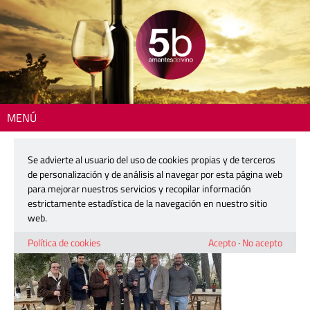
MENÚ
Inicio
> 220329-vera-de-estenas-03
Se advierte al usuario del uso de cookies propias y de terceros
220329-vera-de-estenas-03
de personalización y de análisis al navegar por esta página web
para mejorar nuestros servicios y recopilar información
estrictamente estadística de la navegación en nuestro sitio
29 marzo, 2022
web.
Política de cookies
Acepto
·
No acepto