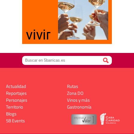
Actualidad
Rutas
Reportajes
Zona DO
Personajes
Vinos y más
Territorio
Gastronomía
Blogs
5B Events