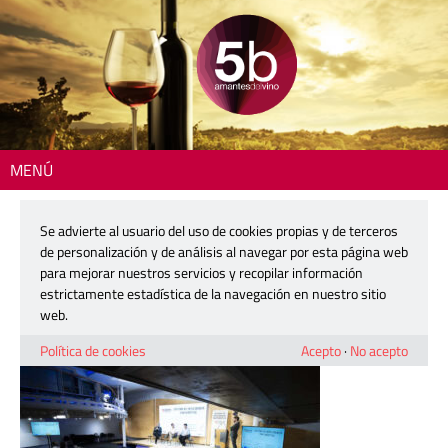
MENÚ
Inicio
> 260528-rutas-vino-espana-sistema-inteligencia
Se advierte al usuario del uso de cookies propias y de terceros
260528-rutas-vino-espana-sistema-
de personalización y de análisis al navegar por esta página web
inteligencia
para mejorar nuestros servicios y recopilar información
estrictamente estadística de la navegación en nuestro sitio
web.
28 mayo, 2026
Política de cookies
Acepto
·
No acepto