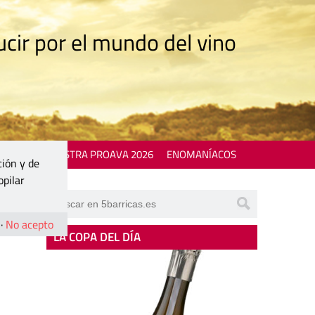
cir por el mundo del vino
 EVENTS
MOSTRA PROAVA 2026
ENOMANÍACOS
ción y de
opilar
·
No acepto
LA COPA DEL DÍA