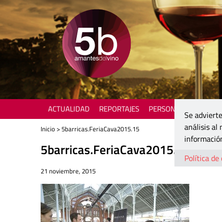
ACTUALIDAD
REPORTAJES
PERSONAJES
ENOTU
Se advierte
análisis al
Inicio
> 5barricas.FeriaCava2015.15
información
5barricas.FeriaCava2015.15
Política de
21 noviembre, 2015