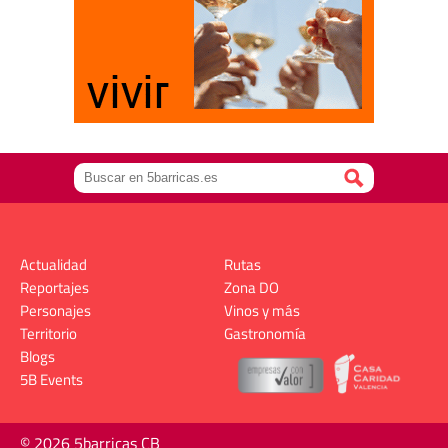
Actualidad
Rutas
Reportajes
Zona DO
Personajes
Vinos y más
Territorio
Gastronomía
Blogs
5B Events
© 2026 5barricas CB