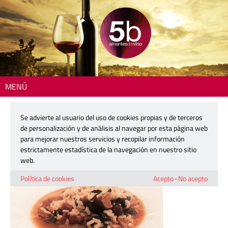
MENÚ
Inicio
> 5b_bocaditos_alejandro-04
Se advierte al usuario del uso de cookies propias y de terceros
5b_bocaditos_alejandro-04
de personalización y de análisis al navegar por esta página web
para mejorar nuestros servicios y recopilar información
estrictamente estadística de la navegación en nuestro sitio
25 octubre, 2016
web.
Política de cookies
Acepto
·
No acepto