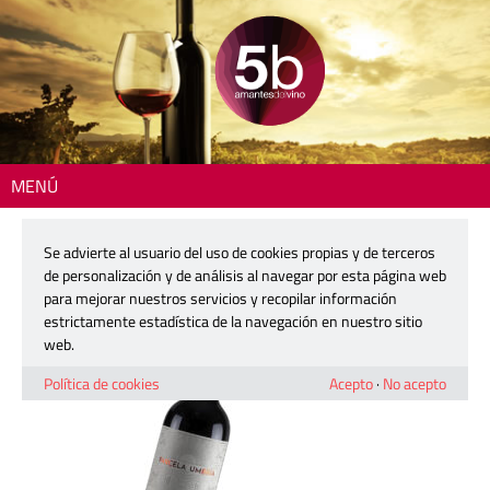
MENÚ
Inicio
> 2607-parcela-umbria-det
Se advierte al usuario del uso de cookies propias y de terceros
2607-parcela-umbria-det
de personalización y de análisis al navegar por esta página web
para mejorar nuestros servicios y recopilar información
estrictamente estadística de la navegación en nuestro sitio
18 mayo, 2026
web.
Política de cookies
Acepto
·
No acepto