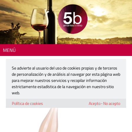
MENÚ
Inicio
> 2606-impromptu-rose-det
Se advierte al usuario del uso de cookies propias y de terceros
2606-impromptu-rose-det
de personalización y de análisis al navegar por esta página web
para mejorar nuestros servicios y recopilar información
estrictamente estadística de la navegación en nuestro sitio
20 abril, 2026
web.
Política de cookies
Acepto
·
No acepto