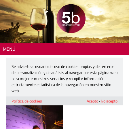
MENÚ
Inicio
> 250802-fiesta-cava-dominio-vega54 (1)
Se advierte al usuario del uso de cookies propias y de terceros
250802-fiesta-cava-dominio-vega54
de personalización y de análisis al navegar por esta página web
(1)
para mejorar nuestros servicios y recopilar información
estrictamente estadística de la navegación en nuestro sitio
web.
6 agosto, 2025
Política de cookies
Acepto
·
No acepto