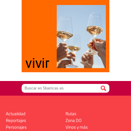
Actualidad
Rutas
Reportajes
Zona DO
Personajes
Vinos y más