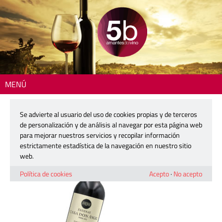
MENÚ
Inicio
> 2504-casa-don-angel-det
Se advierte al usuario del uso de cookies propias y de terceros
2504-casa-don-angel-det
de personalización y de análisis al navegar por esta página web
para mejorar nuestros servicios y recopilar información
estrictamente estadística de la navegación en nuestro sitio
26 marzo, 2025
web.
Política de cookies
Acepto
·
No acepto