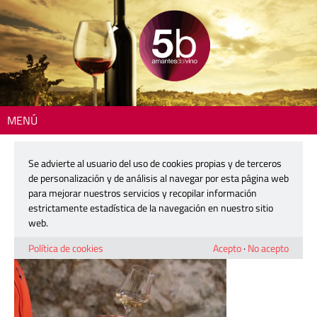
MENÚ
Inicio
> 230419-grillat-lafont-3
Se advierte al usuario del uso de cookies propias y de terceros
230419-grillat-lafont-3
de personalización y de análisis al navegar por esta página web
para mejorar nuestros servicios y recopilar información
estrictamente estadística de la navegación en nuestro sitio
3 mayo, 2023
web.
Política de cookies
Acepto
·
No acepto