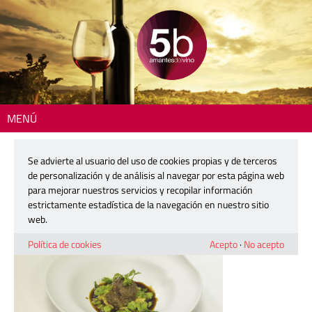
MENÚ
Inicio
> 210527-casa-alto-ciro-06
Se advierte al usuario del uso de cookies propias y de terceros
210527-casa-alto-ciro-06
de personalización y de análisis al navegar por esta página web
para mejorar nuestros servicios y recopilar información
estrictamente estadística de la navegación en nuestro sitio
27 mayo, 2021
web.
Política de cookies
Acepto
·
No acepto