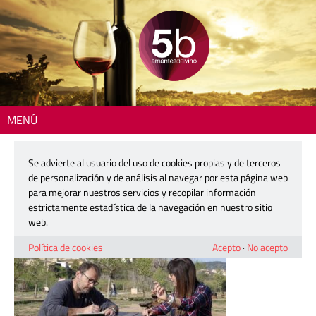
MENÚ
Inicio
> 180413-ribarroja-11baja
Se advierte al usuario del uso de cookies propias y de terceros
180413-ribarroja-11baja
de personalización y de análisis al navegar por esta página web
para mejorar nuestros servicios y recopilar información
estrictamente estadística de la navegación en nuestro sitio
12 mayo, 2018
web.
Política de cookies
Acepto
·
No acepto