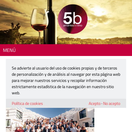
MENÚ
Inicio
> 250604-winecanting-02
Se advierte al usuario del uso de cookies propias y de terceros
250604-winecanting-02
de personalización y de análisis al navegar por esta página web
para mejorar nuestros servicios y recopilar información
estrictamente estadística de la navegación en nuestro sitio
4 junio, 2025
web.
Política de cookies
Acepto
·
No acepto