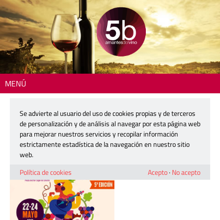
MENÚ
Inicio
> 260416-vinachest-cartel
Se advierte al usuario del uso de cookies propias y de terceros
260416-vinachest-cartel
de personalización y de análisis al navegar por esta página web
para mejorar nuestros servicios y recopilar información
estrictamente estadística de la navegación en nuestro sitio
16 abril, 2026
web.
Política de cookies
Acepto
·
No acepto