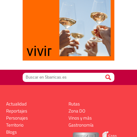
Actualidad
Rutas
Reportajes
Zona DO
Personajes
Vinos y más
Territorio
Gastronomía
Blogs