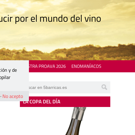
cir por el mundo del vino
 EVENTS
MOSTRA PROAVA 2026
ENOMANÍACOS
ción y de
opilar
·
No acepto
LA COPA DEL DÍA