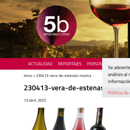
ACTUALIDAD
REPORTAJES
PERSONAJES
ENOTU
Se advierte
análisis al
Inicio
> 230413-vera-de-estenas-mostra
información
230413-vera-de-estenas-mostra
Política de
13 abril, 2023