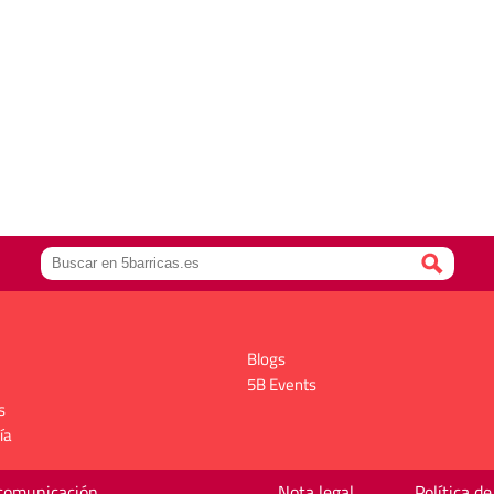
Blogs
5B Events
s
ía
 comunicación
Nota legal
Política de