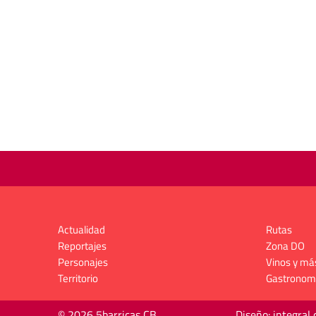
Actualidad
Rutas
Reportajes
Zona DO
Personajes
Vinos y má
Territorio
Gastronom
© 2026 5barricas CB
Diseño: integral