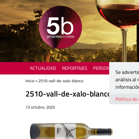
ACTUALIDAD
REPORTAJES
PERSONAJES
ENOTU
Se advierte
análisis al
Inicio
> 2510-vall-de-xalo-blanco
información
2510-vall-de-xalo-blanco
Política de
13 octubre, 2025