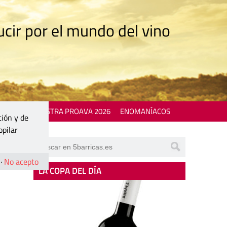
cir por el mundo del vino
 EVENTS
MOSTRA PROAVA 2026
ENOMANÍACOS
ción y de
opilar
·
No acepto
LA COPA DEL DÍA