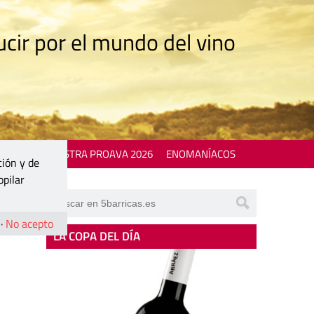
cir por el mundo del vino
 EVENTS
MOSTRA PROAVA 2026
ENOMANÍACOS
ción y de
opilar
·
No acepto
LA COPA DEL DÍA