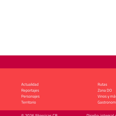
Actualidad
Rutas
Reportajes
Zona DO
Personajes
Vinos y má
Territorio
Gastronom
© 2026 5barricas CB
Diseño: integral