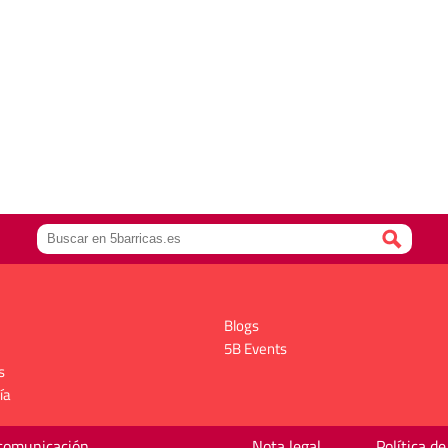
Blogs
5B Events
s
ía
 comunicación
Nota legal
Política de