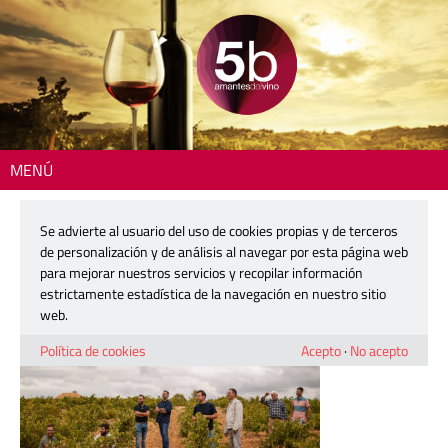
MENÚ
Inicio
> 251217-vinyerones-do-ur-03
Se advierte al usuario del uso de cookies propias y de terceros
251217-vinyerones-do-ur-03
de personalización y de análisis al navegar por esta página web
para mejorar nuestros servicios y recopilar información
estrictamente estadística de la navegación en nuestro sitio
17 diciembre, 2025
web.
Política de cookies
Acepto
·
No acepto