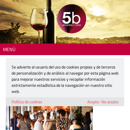
MENÚ
Inicio
> urbanitas-only-25-1200
Se advierte al usuario del uso de cookies propias y de terceros
urbanitas-only-25-1200
de personalización y de análisis al navegar por esta página web
para mejorar nuestros servicios y recopilar información
estrictamente estadística de la navegación en nuestro sitio
18 junio, 2026
web.
Política de cookies
Acepto
·
No acepto