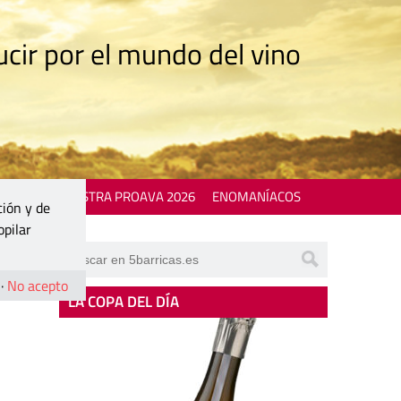
cir por el mundo del vino
 EVENTS
MOSTRA PROAVA 2026
ENOMANÍACOS
ción y de
opilar
·
No acepto
LA COPA DEL DÍA