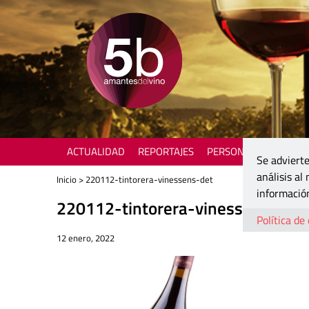
ACTUALIDAD
REPORTAJES
PERSONAJES
ENOTU
Se advierte
análisis al
Inicio
> 220112-tintorera-vinessens-det
información
220112-tintorera-vinessens-det
Política de
12 enero, 2022