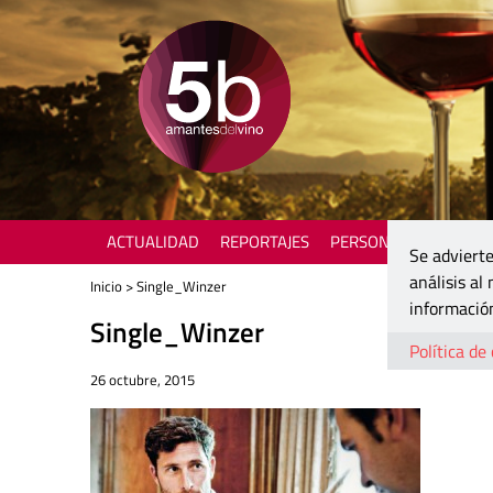
ACTUALIDAD
REPORTAJES
PERSONAJES
ENOTU
Se advierte
análisis al
Inicio
> Single_Winzer
información
Single_Winzer
Política de
26 octubre, 2015