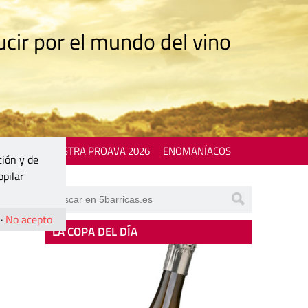
cir por el mundo del vino
 EVENTS
MOSTRA PROAVA 2026
ENOMANÍACOS
ción y de
opilar
·
No acepto
LA COPA DEL DÍA