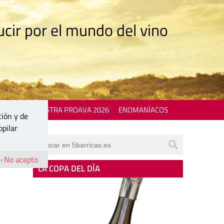
cir por el mundo del vino
 EVENTS
MOSTRA PROAVA 2026
ENOMANÍACOS
ción y de
opilar
·
No acepto
LA COPA DEL DÍA