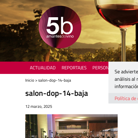
ACTUALIDAD
REPORTAJES
PERSONAJES
ENOTU
Se advierte
análisis al
Inicio
> salon-dop-14-baja
información
salon-dop-14-baja
Política de
12 marzo, 2025