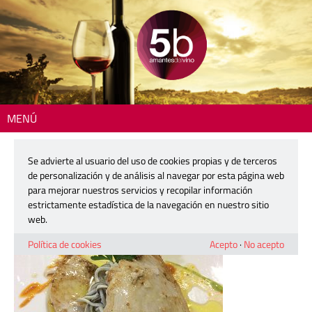
MENÚ
Inicio
> 5b_taperia_161023-01
Se advierte al usuario del uso de cookies propias y de terceros
5b_taperia_161023-01
de personalización y de análisis al navegar por esta página web
para mejorar nuestros servicios y recopilar información
estrictamente estadística de la navegación en nuestro sitio
21 octubre, 2016
web.
Política de cookies
Acepto
·
No acepto