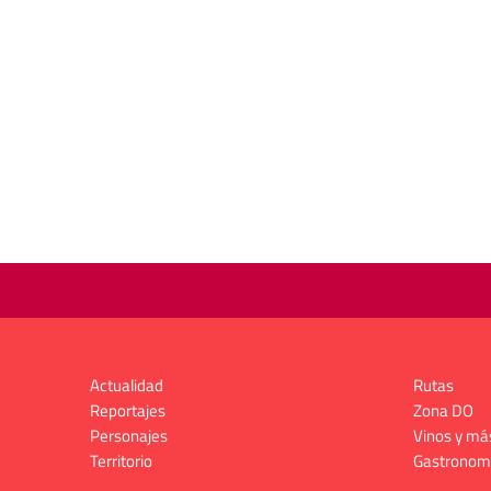
Actualidad
Rutas
Reportajes
Zona DO
Personajes
Vinos y má
Territorio
Gastronom