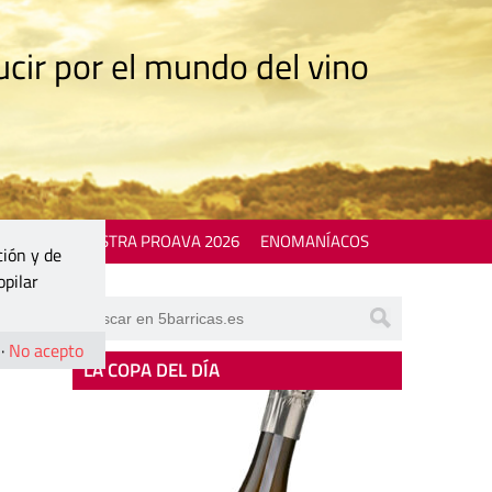
cir por el mundo del vino
 EVENTS
MOSTRA PROAVA 2026
ENOMANÍACOS
ción y de
opilar
·
No acepto
LA COPA DEL DÍA