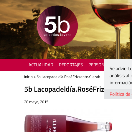
ACTUALIDAD
REPORTAJES
PERSONAJES
ENOTU
Se advierte
análisis al
Inicio
> 5b Lacopadeldía.RoséFrizzante.Yllerab
información
5b Lacopadeldía.RoséFrizzante.Yll
Política de
28 mayo, 2015