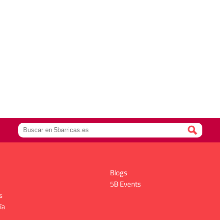
Blogs
5B Events
s
ía