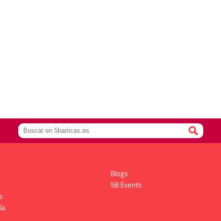
Blogs
5B Events
s
ía