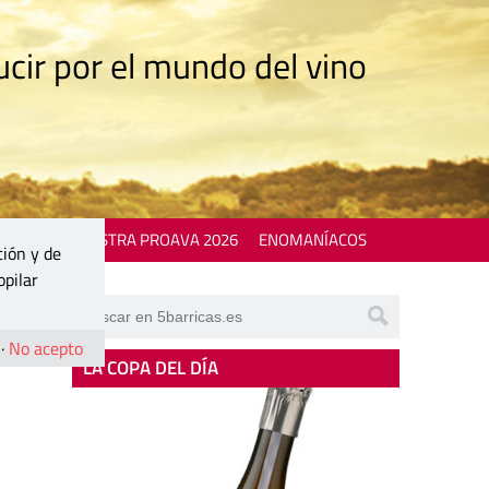
cir por el mundo del vino
 EVENTS
MOSTRA PROAVA 2026
ENOMANÍACOS
ción y de
opilar
·
No acepto
LA COPA DEL DÍA