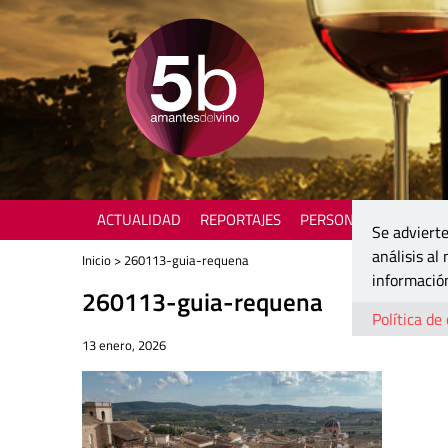
ACTUALIDAD
REPORTAJES
PERSONAJES
ENOTU
Se advierte
análisis al
Inicio
> 260113-guia-requena
información
260113-guia-requena
Política de
13 enero, 2026