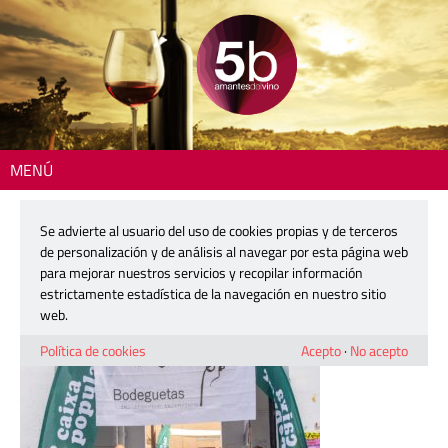
MENÚ
Inicio
> 260609-feria-microbodegas-requena-06
Se advierte al usuario del uso de cookies propias y de terceros
260609-feria-microbodegas-
de personalización y de análisis al navegar por esta página web
requena-06
para mejorar nuestros servicios y recopilar información
estrictamente estadística de la navegación en nuestro sitio
web.
9 junio, 2026
Política de cookies
Acepto
·
No acepto