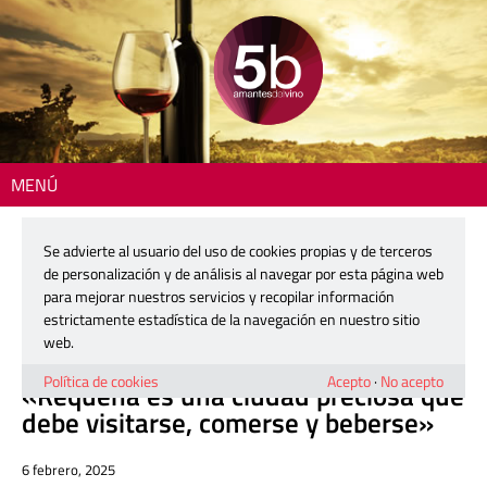
MENÚ
Inicio
>
Personajes
> «Requena es una ciudad preciosa que debe
visitarse, comerse y beberse»
Se advierte al usuario del uso de cookies propias y de terceros
de personalización y de análisis al navegar por esta página web
María José Martín, concejala de Turismo
para mejorar nuestros servicios y recopilar información
estrictamente estadística de la navegación en nuestro sitio
y Cultura de Requena
web.
Política de cookies
Acepto
·
No acepto
«Requena es una ciudad preciosa que
debe visitarse, comerse y beberse»
6 febrero, 2025