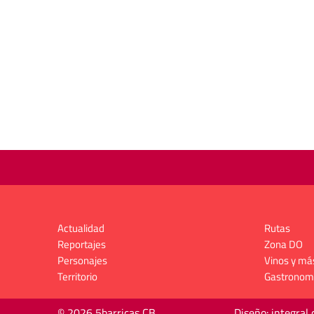
Actualidad
Rutas
Reportajes
Zona DO
Personajes
Vinos y má
Territorio
Gastronom
© 2026 5barricas CB
Diseño: integral