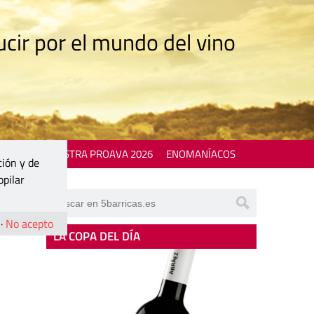
cir por el mundo del vino
 EVENTS
MOSTRA PROAVA 2026
ENOMANÍACOS
ción y de
opilar
·
No acepto
LA COPA DEL DÍA