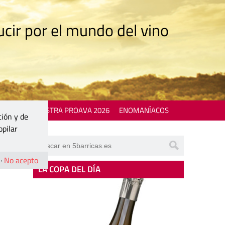
cir por el mundo del vino
 EVENTS
MOSTRA PROAVA 2026
ENOMANÍACOS
ción y de
opilar
·
No acepto
LA COPA DEL DÍA