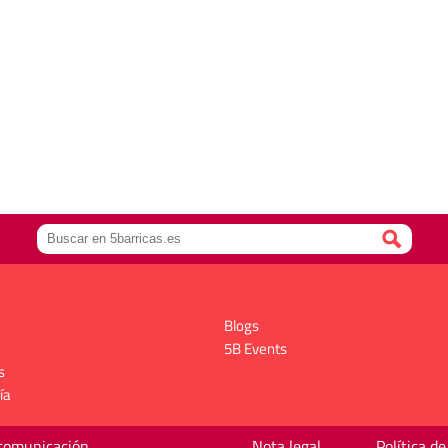
Blogs
5B Events
s
ía
 comunicación
Nota legal
Política de