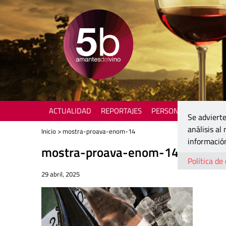
ACTUALIDAD
REPORTAJES
PERSONAJES
ENOTU
Se advierte
análisis al
Inicio
> mostra-proava-enom-14
información
mostra-proava-enom-14
Política de
29 abril, 2025