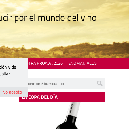
cir por el mundo del vino
 EVENTS
MOSTRA PROAVA 2026
ENOMANÍACOS
ción y de
opilar
·
No acepto
LA COPA DEL DÍA