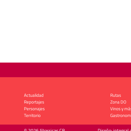
Actualidad
Rutas
Reportajes
Zona DO
Personajes
Vinos y má
Territorio
Gastronom
© 2026 5barricas CB
Diseño: integral