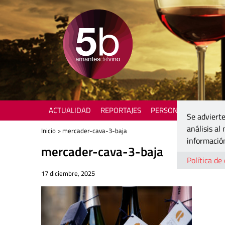
ACTUALIDAD
REPORTAJES
PERSONAJES
ENOTU
Se advierte
análisis al
Inicio
> mercader-cava-3-baja
información
mercader-cava-3-baja
Política de
17 diciembre, 2025