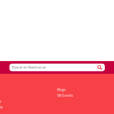
Blogs
5B Events
s
ía