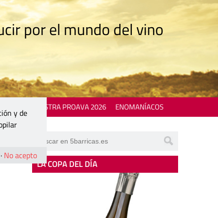
cir por el mundo del vino
 EVENTS
MOSTRA PROAVA 2026
ENOMANÍACOS
ción y de
opilar
·
No acepto
LA COPA DEL DÍA