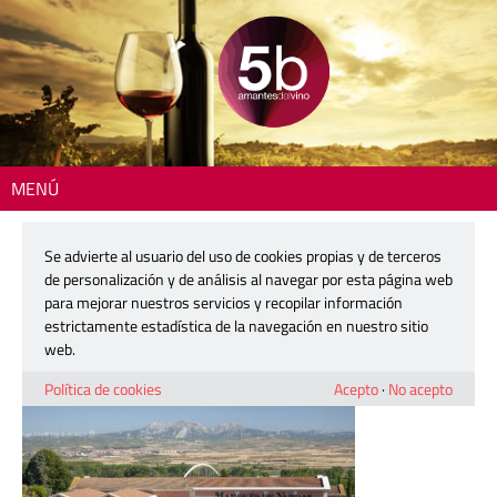
MENÚ
Inicio
> 250603-marques-de-vargas-01
Se advierte al usuario del uso de cookies propias y de terceros
250603-marques-de-vargas-01
de personalización y de análisis al navegar por esta página web
para mejorar nuestros servicios y recopilar información
estrictamente estadística de la navegación en nuestro sitio
3 junio, 2025
web.
Política de cookies
Acepto
·
No acepto