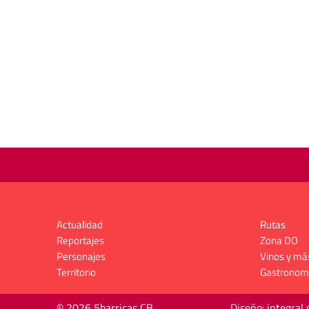
Actualidad
Rutas
Reportajes
Zona DO
Personajes
Vinos y má
Territorio
Gastronom
© 2026 5barricas CB
Diseño: integral