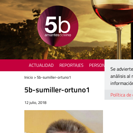
ACTUALIDAD
REPORTAJES
PERSONAJES
ENOTU
Se advierte
análisis al
Inicio
> 5b-sumiller-ortuno1
información
5b-sumiller-ortuno1
Política de
12 julio, 2018