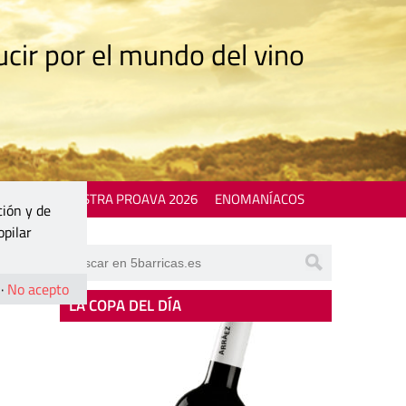
cir por el mundo del vino
 EVENTS
MOSTRA PROAVA 2026
ENOMANÍACOS
ción y de
opilar
·
No acepto
LA COPA DEL DÍA