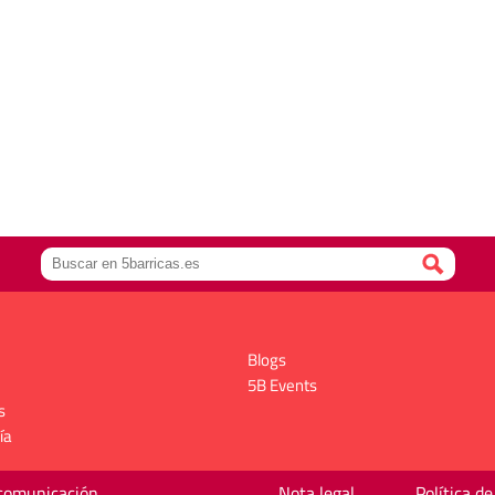
Blogs
5B Events
s
ía
 comunicación
Nota legal
Política de