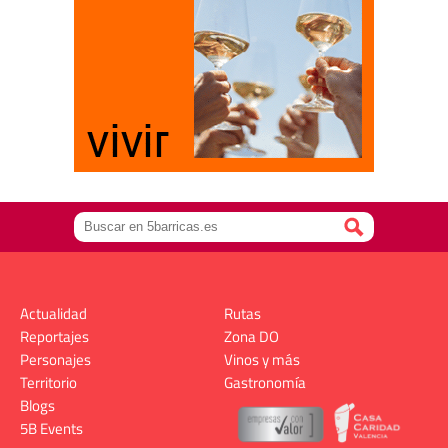
Actualidad
Rutas
Reportajes
Zona DO
Personajes
Vinos y más
Territorio
Gastronomía
Blogs
5B Events