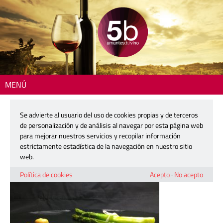
MENÚ
Inicio
> Bouquet de espárragos con mayonesa Shija Balcanes
Se advierte al usuario del uso de cookies propias y de terceros
Bouquet de espárragos con
de personalización y de análisis al navegar por esta página web
mayonesa Shija Balcanes
para mejorar nuestros servicios y recopilar información
estrictamente estadística de la navegación en nuestro sitio
web.
4 marzo, 2019
Política de cookies
Acepto
·
No acepto