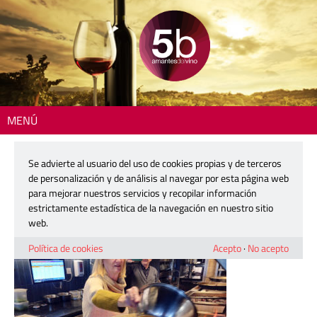
MENÚ
Inicio
> 260109-poble-nou-05
Se advierte al usuario del uso de cookies propias y de terceros
260109-poble-nou-05
de personalización y de análisis al navegar por esta página web
para mejorar nuestros servicios y recopilar información
estrictamente estadística de la navegación en nuestro sitio
9 enero, 2026
web.
Política de cookies
Acepto
·
No acepto