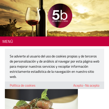
MENÚ
Inicio
> Sashimi de Atún a la Menta
Se advierte al usuario del uso de cookies propias y de terceros
Sashimi de Atún a la Menta
de personalización y de análisis al navegar por esta página web
para mejorar nuestros servicios y recopilar información
estrictamente estadística de la navegación en nuestro sitio
26 febrero, 2015
web.
Política de cookies
Acepto
·
No acepto