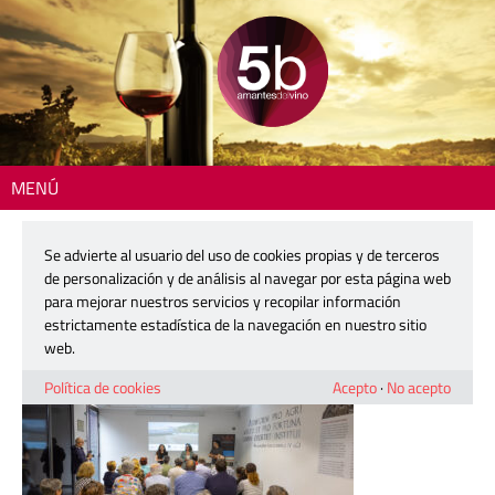
MENÚ
Inicio
> 250519-alfas-del-pi-app-vino-05
Se advierte al usuario del uso de cookies propias y de terceros
250519-alfas-del-pi-app-vino-05
de personalización y de análisis al navegar por esta página web
para mejorar nuestros servicios y recopilar información
estrictamente estadística de la navegación en nuestro sitio
19 mayo, 2025
web.
Política de cookies
Acepto
·
No acepto