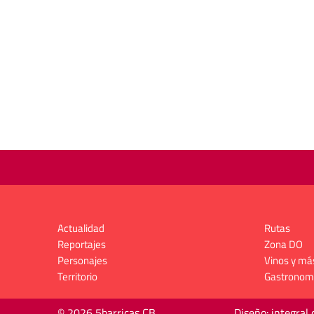
Actualidad
Rutas
Reportajes
Zona DO
Personajes
Vinos y má
Territorio
Gastronom
© 2026 5barricas CB
Diseño: integral