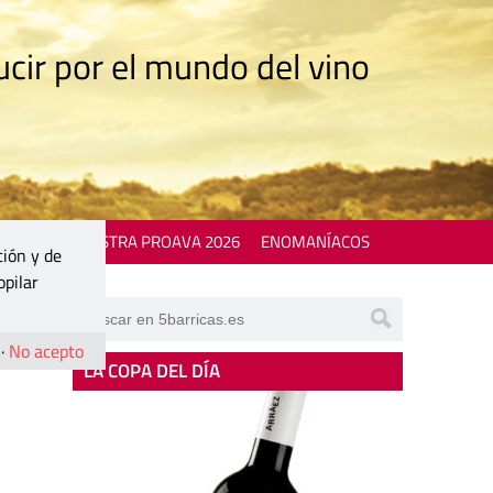
cir por el mundo del vino
 EVENTS
MOSTRA PROAVA 2026
ENOMANÍACOS
ción y de
opilar
·
No acepto
LA COPA DEL DÍA