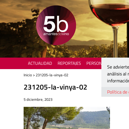
ACTUALIDAD
REPORTAJES
PERSONAJES
ENOTU
Se advierte
análisis al
Inicio
> 231205-la-vinya-02
información
231205-la-vinya-02
Política de
5 diciembre, 2023