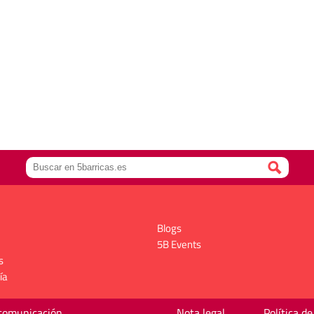
Blogs
5B Events
s
ía
 comunicación
Nota legal
Política de